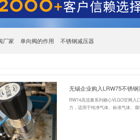
阀厂家
单向阀的作用
不锈钢减压器
无锡企业购入LRW75不锈
RW74高流量系列糖心VLGO官网入口
力，适用于纯净气体、标准气体、