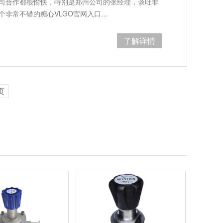
公司合作都很愉快，特别是郑州公司的张经理，谈吐非
是一个非常不错的糖心VLGO官网入口…
了解详情
页