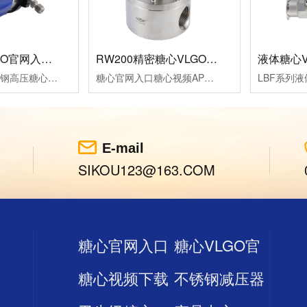
高压糖心VLGO官网入口RW72
RW200精密糖心VLGO官网入口
RW72系列不锈钢高压糖心VLGO官网入口，不锈钢活塞压力传输，压力控制准确，用手调节上游压力，适用于纯净气体、标准气体、腐蚀性气体、液体等。
糖心官网入口糖心视频APP官网入口RW200精密糖心VLGO官网入口的气室设计，其背压精度比弹簧式糖心VLGO官网入口高5倍，可达6000Psig，精度高，稳定性好，气液两相条件下的性能优良，适用于纯净介质和腐蚀性介质。
E-mail
SIKOU123@163.COM
糖心官网入口
糖心VLGO官
糖心视频下载
不锈钢减压器
首页
网入口