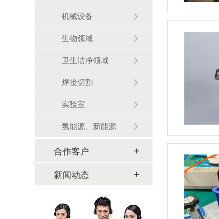
机械设备
生物领域
卫生洁净领域
焊接切割
实验室
氢能源、新能源
合作客户
新闻动态