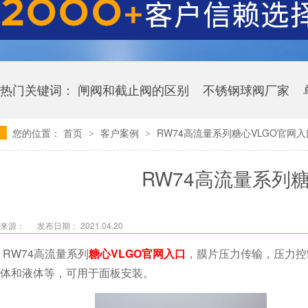
热门关键词：
闸阀和截止阀的区别
不锈钢球阀厂家
您的位置：
首页
客户案例
RW74高流量系列糖心VLGO官网
>
>
卫生级糖心视频下载APP多少钱
RW74高流量系列
来源：
发布日期： 2021.04.20
RW74高流量系列
糖心VLGO官网入口
，膜片压力传输，压力
体和液体等，可用于面板安装。