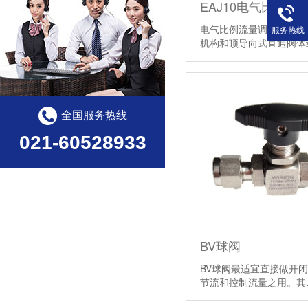
EAJ10电气比例流
电气比例流量调节阀是由
服务热线
机构和顶导向式直通阀
全国服务热线
021-60528933
BV球阀
BV球阀最适宜直接做开闭使用
节流和控制流量之用。