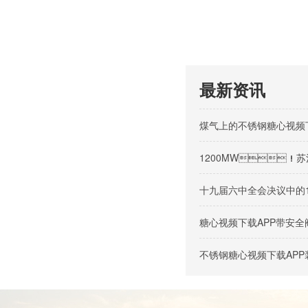
最新资讯
煤气上的不锈钢糖心视频
1200MW！苏洼
十九届六中全会决议中的
糖心视频下载APP带安
不锈钢糖心视频下载AP