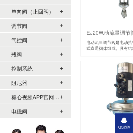
单向阀（止回阀）
调节阀
EJ20电动流量调节
气控阀
电动流量调节阀是电动执
式直通阀体组成。具有
瓶阀
控制系统
阻尼器
糖心视频APP官网入口及管件
电磁阀
QQ咨询