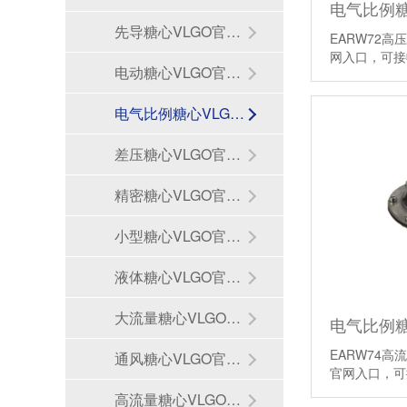
先导糖心VLGO官网入口
EARW72高
网入口，可
电动糖心VLGO官网入口
【详情】
电气比例糖心VLGO官网入口
差压糖心VLGO官网入口
精密糖心VLGO官网入口
小型糖心VLGO官网入口
液体糖心VLGO官网入口
大流量糖心VLGO官网入口
EARW74高
通风糖心VLGO官网入口
官网入口，
【详情】
高流量糖心VLGO官网入口