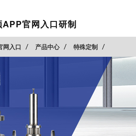
APP官网入口研制
服务热线
官网入口
产品中心
特殊定制
021-60528933