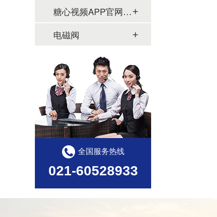
糖心视频APP官网入口及管件
电磁阀
全国服务热线
021-60528933