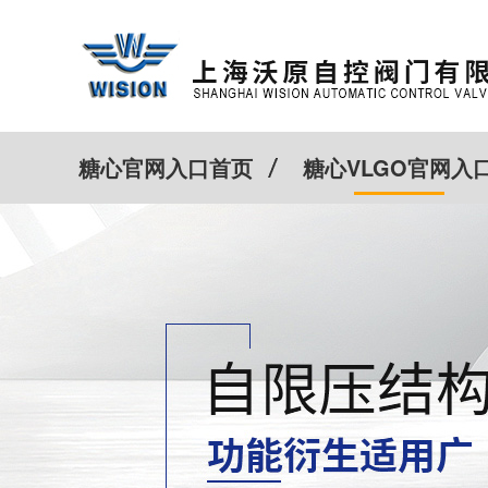
糖心官网入口首页
糖心VLGO官网入
客户案例
Cv计算器
新闻动态