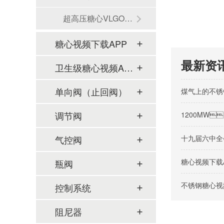
超高压糖心VLGO官网入口
糖心视频下载APP
最新资
卫生级糖心视频APP官网入口
单向阀（止回阀）
煤气上的不锈
调节阀
1200MW
气控阀
十九届六中全
糖心视频下载
瓶阀
不锈钢糖心视
控制系统
阻尼器