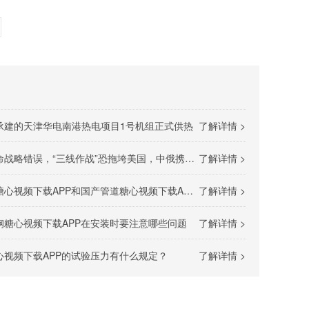
承建的天津华电南港热电项目1号机组正式供热
了解详情 >
错误，“三线作战”恐拖垮美国，中俄携手发起反攻
了解详情 >
心视频下载APP和国产管道糖心视频下载APP的差别
了解详情 >
钢糖心视频下载APP在安装时要注意哪些问题
了解详情 >
视频下载APP的试验压力有什么规定？
了解详情 >