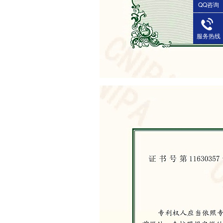
QQ咨询
服务热线