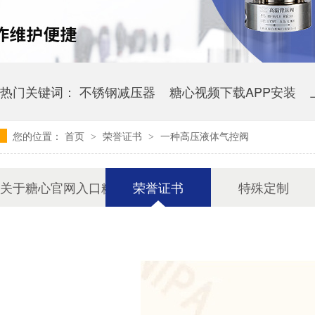
热门关键词：
不锈钢减压器
糖心视频下载APP安装
您的位置：
首页
荣誉证书
一种高压液体气控阀
>
>
上海卫生级糖心VLGO官网入口
卫生级糖心VLGO官
关于糖心官网入口糖心视频APP官网入口
荣誉证书
特殊定制