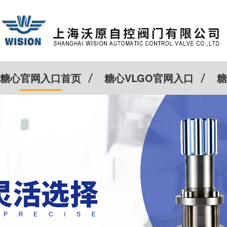
糖心官网入口首页
糖心VLGO官网入口
糖
客户案例
Cv计算器
新闻动态
关于