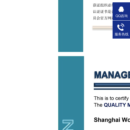
QQ咨询
服务热线