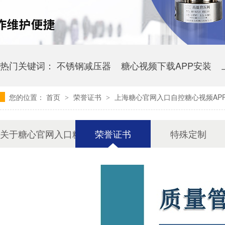
热门关键词：
不锈钢减压器
糖心视频下载APP安装
您的位置：
首页
荣誉证书
上海糖心官网入口自控糖心视频AP
>
>
上海卫生级糖心VLGO官网入口
卫生级糖心VLGO官
关于糖心官网入口糖心视频APP官网入口
荣誉证书
特殊定制