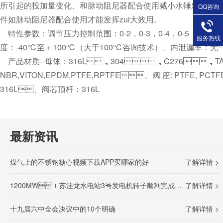
所引起的投加量变化、和脉动阻尼器配合使用减小水锤对系统的危害
QQ咨询
件如脉动阻尼器配合使用才能发挥zui大效用。
特性参数：调节压力控制范围：0-2，0-3，0-4，0-5
服务热线
度：-40℃至＋100℃（大于100℃咨询技术）、内泄漏率：
产品材质--母体：316L，304，C276，TA
NBR,VITON,EPDM,PTFE,RPTFE、阀 座: PTFE, PCTFE
316L、阀芯顶杆：316L
最新资讯
煤气上的不锈钢糖心视频下载APP买哪家的好
了解详情 >
1200MW！苏洼龙水电站3号发电机转子顺利完成吊装
了解详情 >
十九届六中全会决议中的10个明确
了解详情 >