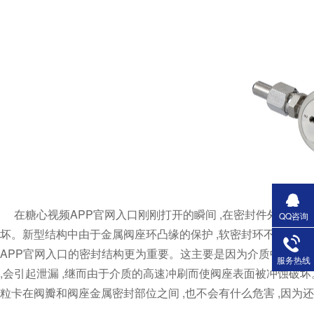
在糖心视频APP官网入口刚刚打开的瞬间 ,在密封件外缘处由于
QQ咨询
坏。新型结构中由于金属阀座环凸缘的保护 ,软密封环不会受流
APP官网入口的密封结构更为重要。这主要是因为介质中夹带
服务热线
,会引起泄漏 ,继而由于介质的高速冲刷而使阀座表面被冲蚀破坏
粒卡在阀瓣和阀座金属密封部位之间 ,也不会有什么危害 ,因为还有