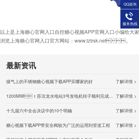
QQ咨询
服务热线
以上是上海糖心官网入口自控糖心视频APP官网入口小编给大家讲解的气
浏览上海糖心官网入口官方网站：www.tztrsk.net。
最新资讯
煤气上的不锈钢糖心视频下载APP买哪家的好
了解详情 >
1200MW！苏洼龙水电站3号发电机转子顺利完成吊装
了解详情 >
十九届六中全会决议中的10个明确
了解详情 >
糖心视频下载APP带安全阀较为广泛的运用到管道工程
了解详情 >