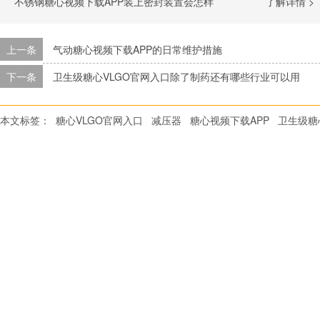
不锈钢糖心视频下载APP装上密封装置会怎样
了解详情 >
上一条
气动糖心视频下载APP的日常维护措施
下一条
卫生级糖心VLGO官网入口除了制药还有哪些行业可以用
本文标签：
糖心VLGO官网入口
减压器
糖心视频下载APP
卫生级糖