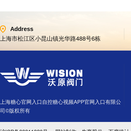
Address
上海市松江区小昆山镇光华路488号6栋
上海糖心官网入口自控糖心视频APP官网入口有限公
司©版权所有