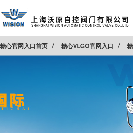
糖心官网入口首页
糖心VLGO官网入口
糖
客户案例
Cv计算器
新闻动态
关于