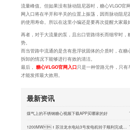
流量峰值。但如果没有脉动阻尼器时，糖心VLG
网入口将在半开和半关的位置上振荡，因而脉动阻
的使用寿命。所以在这里小编还是要再次提醒大家最
再者，对于大流量的泵，且出口管路绵长而细窄时
势。
而当管路中流通的是含有悬浮状固体的介质时，
拆卸的情况下能够进行有效的清洁。
最后，
糖心VLGO官网入口
只是一种管路元件，只有与
才能发挥最大效用。
最新资讯
煤气上的不锈钢糖心视频下载APP买哪家的好
1200MW！苏洼龙水电站3号发电机转子顺利完成吊装