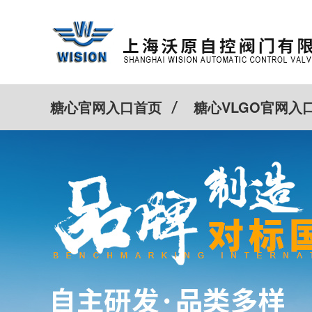
糖心官网入口首页
糖心VLGO官网入
客户案例
Cv计算器
新闻动态