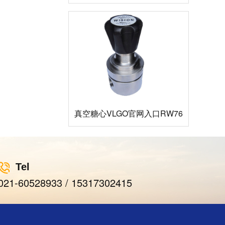
真空糖心VLGO官网入口RW76
Tel
021-60528933 / 15317302415