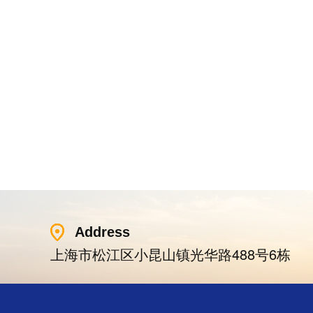
Address
上海市松江区小昆山镇光华路488号6栋