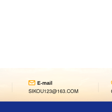
E-mail
SIKOU123@163.COM