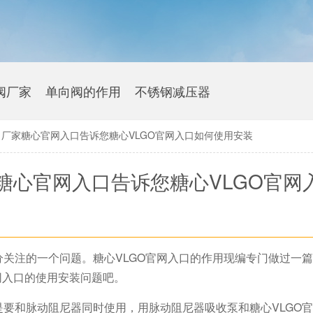
阀厂家
单向阀的作用
不锈钢减压器
口厂家糖心官网入口告诉您糖心VLGO官网入口如何使用安装
糖心官网入口告诉您糖心VLGO官网
使用安装
的一个问题。糖心VLGO官网入口的作用现编专门做过一篇解析
的使用安装问题吧。
要和脉动阻尼器同时使用，用脉动阻尼器吸收泵和糖心VLGO