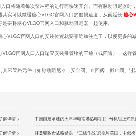
O官网入口将随着每次泵冲程的进行而快速开合。而有脉动阻尼器时
尼器其实可以减缓糖心VLGO官网入口的磨损速度，从而延长
糖心
好是要将糖心VLGO官网入口和脉动阻尼器一起使用。
，糖心VLGO官网入口的安装位置就要靠近加注点了，以便更多
在糖心VLGO官网入口入口端应安装带管堵的三通（或四通），这
其它管路元件（如脉动阻尼器、安全阀、止回阀、截止阀
了解详情 >
中国能建承建的天津华电南港热电项目1号机组正式供
了解详情 >
拜登犯致命战略错误，“三线作战”恐拖垮美国，中俄携手发起反攻