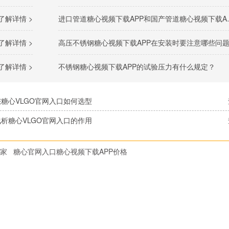
了解详情 >
进口管道糖心视频下载APP和国产管道糖心视频下载APP的差别
了解详情 >
高压不锈钢糖心视频下载APP在安装时要注意哪些问
了解详情 >
不锈钢糖心视频下载APP的试验压力有什么规定？
糖心VLGO官网入口如何选型
析糖心VLGO官网入口的作用
厂家
糖心官网入口糖心视频下载APP价格