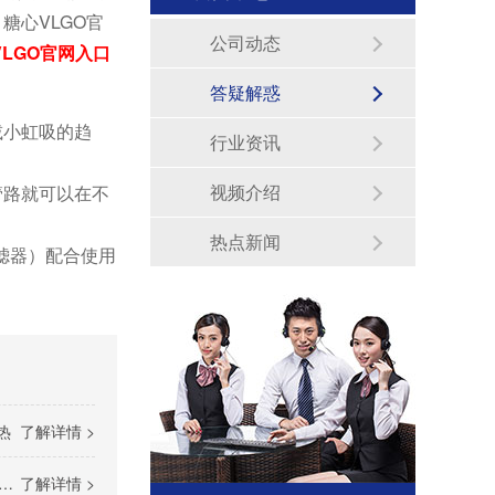
，糖心VLGO官
公司动态
VLGO官网入口
答疑解惑
的减小虹吸的趋
行业资讯
视频介绍
样管路就可以在不
热点新闻
、过滤器）配合使用
热
了解详情 >
了解详情 >