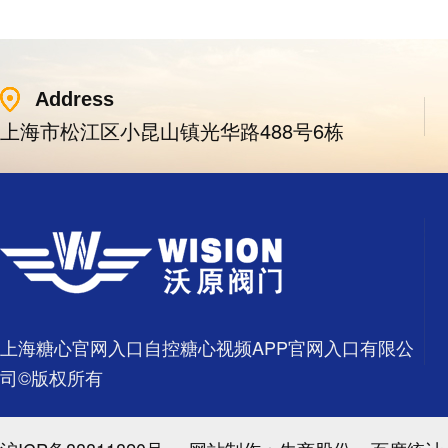
Address
上海市松江区小昆山镇光华路488号6栋
上海糖心官网入口自控糖心视频APP官网入口有限公
司©版权所有