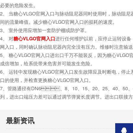
必要的危险发生。
2、 当糖心VLGO官网入口与脉动阻尼器同时使用时，脉
间的流量峰值。减少糖心VLGO官网入口的损耗的速度。
3、 室外使用应增加一套防护棚或防护罩。
4、 对
糖心VLGO官网入口
进行任何维护以前，应停止运转设备
网入口，同时确认脉动阻尼器内完全没有压力。维修时注意输送
5、 糖心VLGO官网入口进出口千万不能装反，因为糖心VLG
成倍增加，给系统带来危害并可能发生危险。
6、 运转中发现糖心VLGO官网入口发生故障应及时断电，
口的使用，并检查更换糖心VLGO官网入口。
7、管路通径有DN6、8、10、15、20、25、40
列，进出口端压力差可以通过调节弹簧长度调节。进出口联接方式提供
最新资讯