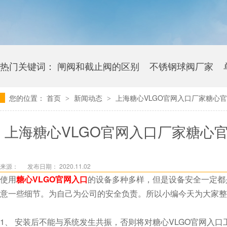
热门关键词：
闸阀和截止阀的区别
不锈钢球阀厂家
您的位置：
首页
新闻动态
上海糖心VLGO官网入口厂家糖心
>
>
卫生级糖心视频下载APP多少钱
上海糖心VLGO官网入口厂家糖心
来源：
发布日期： 2020.11.02
使用
糖心VLGO官网入口
的设备多种多样，但是设备安全一定都
意一些细节。为自己为公司的安全负责。所以小编今天为大家整
1、 安装后不能与系统发生共振，否则将对糖心VLGO官网