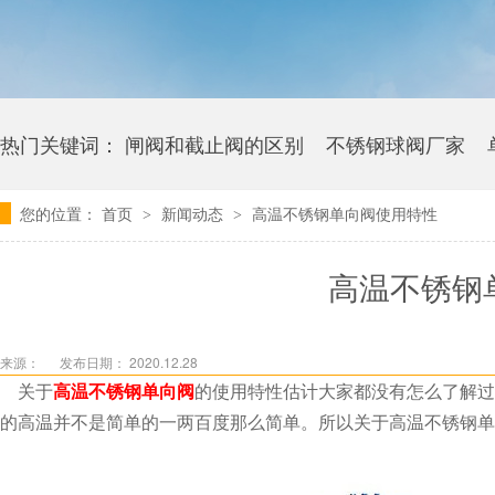
热门关键词：
闸阀和截止阀的区别
不锈钢球阀厂家
您的位置：
首页
新闻动态
高温不锈钢单向阀使用特性
>
>
卫生级糖心视频下载APP多少钱
高温不锈钢
来源：
发布日期： 2020.12.28
关于
高温不锈钢单向阀
的使用特性估计大家都没有怎么了解过吧
的高温并不是简单的一两百度那么简单。所以关于
高温不锈钢单