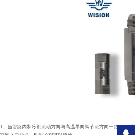
1、当管路内制冷剂流动方向与高温单向阀节流方向一致时，则推
官网入口导通，则制冷剂可以流通。