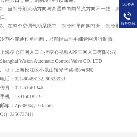
QQ咨询
2、当制冷剂流动方向与高温单向阔节流方向不一致，则单向
口。
服务热线
3、在整个空调气动系统中，制冷时单向阀打开，制冷剂顺利通
冷剂不能通过单向阀，只能经由副毛细管网进行制热。
上海糖心官网入口自控糖心视频APP官网入口有限公司
Shanghai Wision Automatic Control Valve CO.,LTD
厂址：上海松江区小昆山镇光华路488号6栋
电话：021-60486132, 60528933
传真：021-51561346
手机：13916018519
邮箱：Zjy8800@163.com
QQ: 2256737411