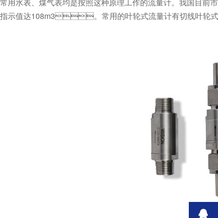
常用水表、煤气表均是按照这种原理工作的流量计。我国目前市场
指示值达108m3。常用的叶轮式流量计有切线叶轮式流量计