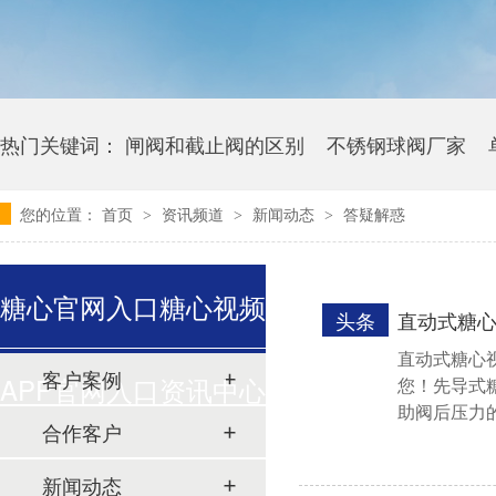
热门关键词：
闸阀和截止阀的区别
不锈钢球阀厂家
您的位置：
首页
资讯频道
新闻动态
答疑解惑
>
>
>
卫生级糖心视频下载APP多少钱
糖心官网入口糖心视频
头条
直动式糖心
直动式糖心视
客户案例
APP官网入口资讯中心
您！先
助阀后压力的
合作客户
压力在设定的
新闻动态