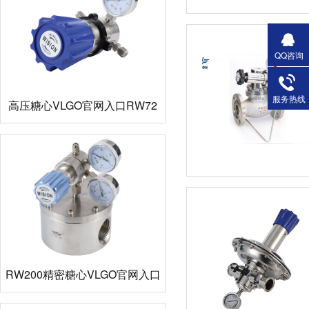
QQ咨询
服务热线
高压糖心VLGO官网入口RW72
RW200精密糖心VLGO官网入口