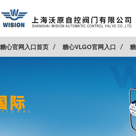
糖心官网入口首页
糖心VLGO官网入口
糖
客户案例
Cv计算器
新闻动态
关于