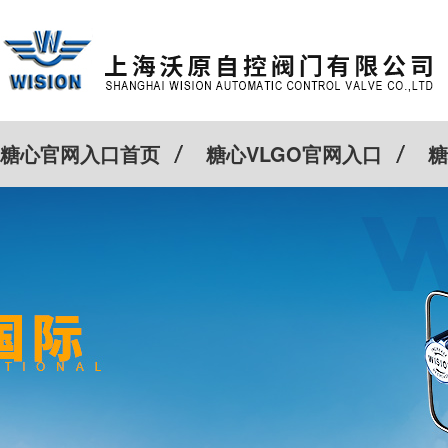
糖心官网入口首页
糖心VLGO官网入口
糖
客户案例
Cv计算器
新闻动态
关于