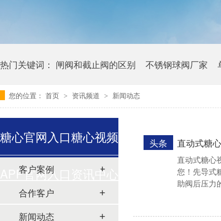
热门关键词：
闸阀和截止阀的区别
不锈钢球阀厂家
您的位置：
首页
资讯频道
新闻动态
>
>
卫生级糖心视频下载APP多少钱
糖心官网入口糖心视频
头条
直动式糖心
直动式糖心视
客户案例
APP官网入口资讯中心
您！先
助阀后压力的
合作客户
压力在设定的
新闻动态