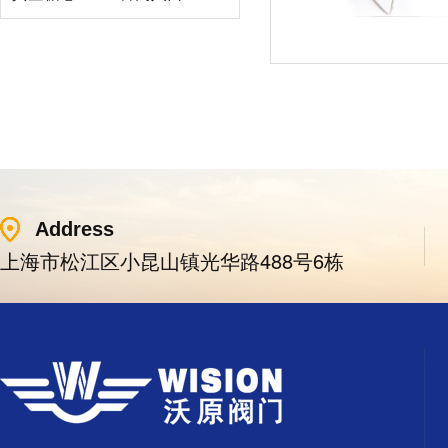
Address
上海市松江区小昆山镇光华路488号6栋