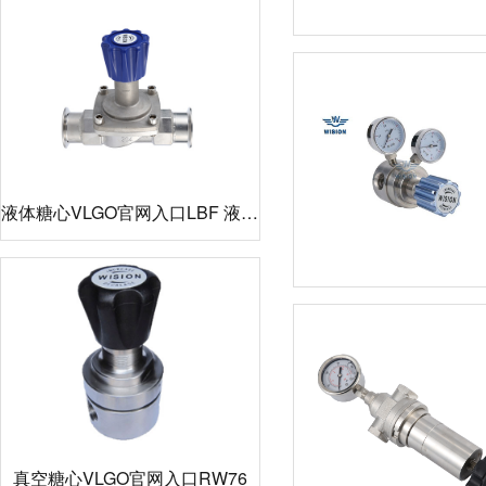
液体糖心VLGO官网入口LBF 液体泄压阀LAF
真空糖心VLGO官网入口RW76