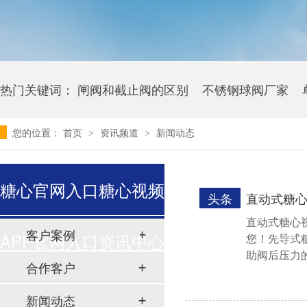
热门关键词：
闸阀和截止阀的区别
不锈钢球阀厂家
您的位置：
首页
资讯频道
新闻动态
>
>
卫生级糖心视频下载APP多少钱
糖心官网入口糖心视频
头条
直动式糖心
直动式糖心视
客户案例
APP官网入口资讯中心
您！先导
助阀后压力的
合作客户
压力在设定的
新闻动态