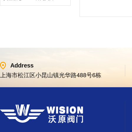
Address
上海市松江区小昆山镇光华路488号6栋