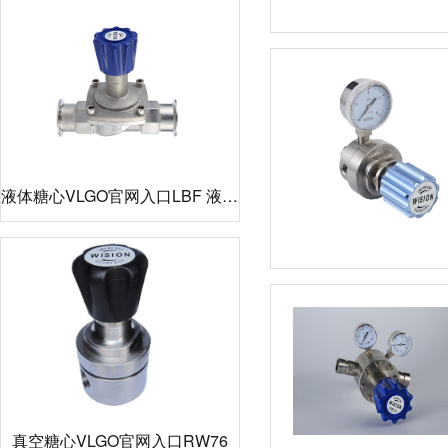
液体糖心VLGO官网入口LBF 液体泄压阀LAF
真空糖心VLGO官网入口RW76