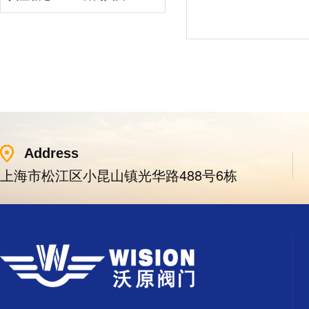
Address
上海市松江区小昆山镇光华路488号6栋