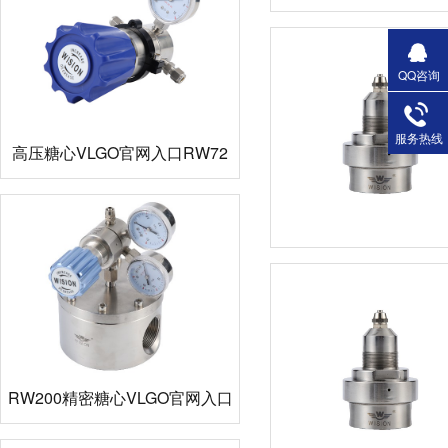
QQ咨询
服务热线
高压糖心VLGO官网入口RW72
RW200精密糖心VLGO官网入口