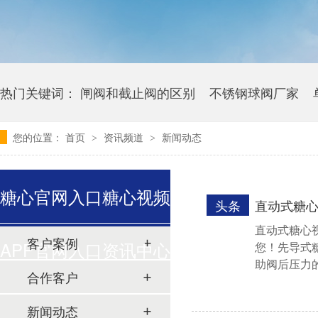
热门关键词：
闸阀和截止阀的区别
不锈钢球阀厂家
您的位置：
首页
资讯频道
新闻动态
>
>
卫生级糖心视频下载APP多少钱
糖心官网入口糖心视频
头条
直动式糖心
直动式糖心视
客户案例
APP官网入口资讯中心
您！先
助阀后压力的
合作客户
压力在设定的
新闻动态