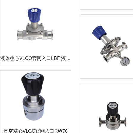
液体糖心VLGO官网入口LBF 液体泄压阀LAF
真空糖心VLGO官网入口RW76