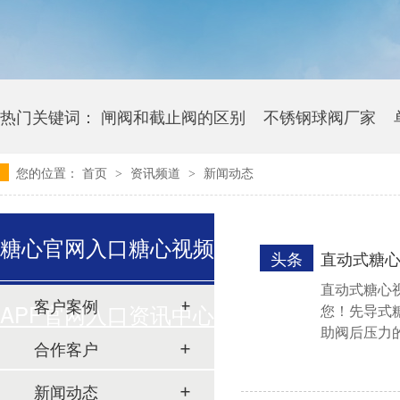
热门关键词：
闸阀和截止阀的区别
不锈钢球阀厂家
您的位置：
首页
资讯频道
新闻动态
>
>
卫生级糖心视频下载APP多少钱
糖心官网入口糖心视频
头条
直动式糖心
直动式糖心视
客户案例
APP官网入口资讯中心
您！先
助阀后压力的
合作客户
压力在设定的
新闻动态