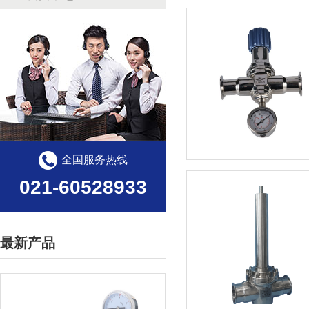
全国服务热线
021-60528933
最新产品