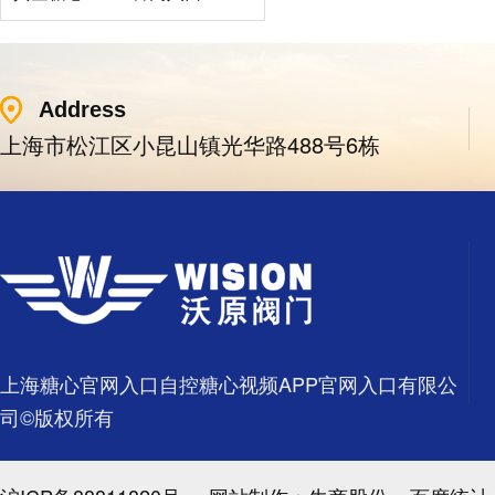
Address
上海市松江区小昆山镇光华路488号6栋
上海糖心官网入口自控糖心视频APP官网入口有限公
司©版权所有