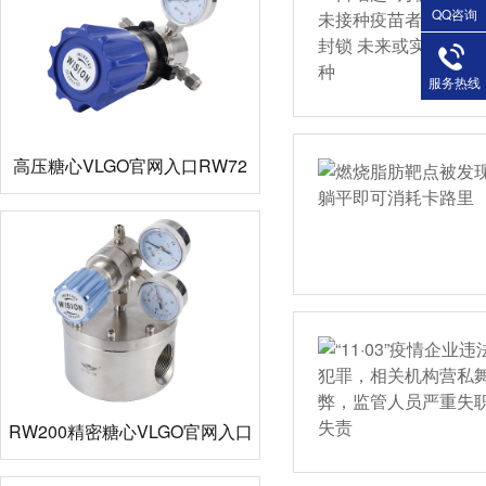
QQ咨询
服务热线
高压糖心VLGO官网入口RW72
RW200精密糖心VLGO官网入口