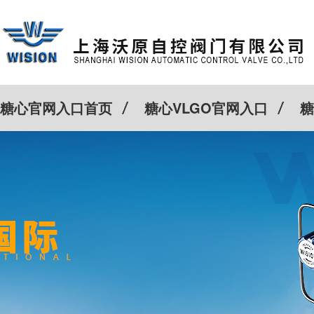
糖心官网入口首页
糖心VLGO官网入口
糖
客户案例
Cv计算器
新闻动态
关于