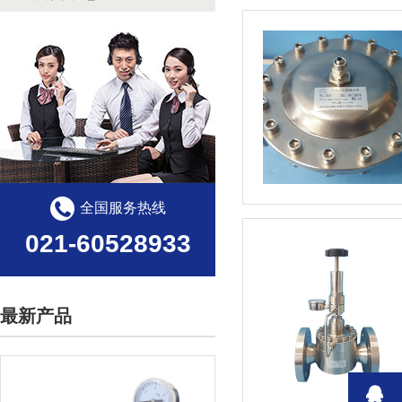
全国服务热线
021-60528933
最新产品