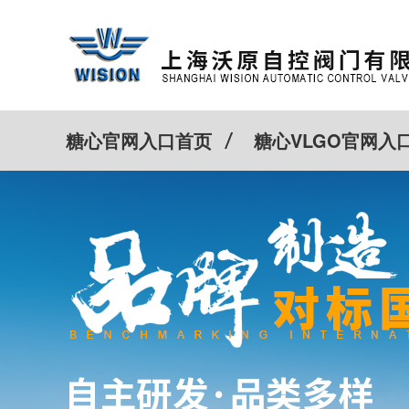
糖心官网入口首页
糖心VLGO官网入
客户案例
Cv计算器
新闻动态