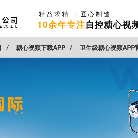
精益求精，匠心制造
10余年专注
自控糖心视频
口
糖心视频下载APP
卫生级糖心视频APP
关于糖心官网入口