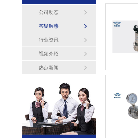
公司动态
答疑解惑
行业资讯
视频介绍
热点新闻