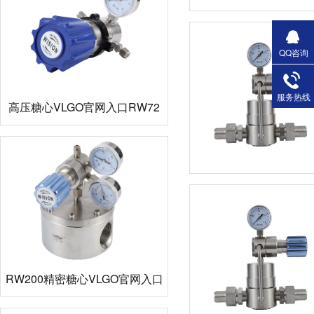
QQ咨询
服务热线
高压糖心VLGO官网入口RW72
RW200精密糖心VLGO官网入口