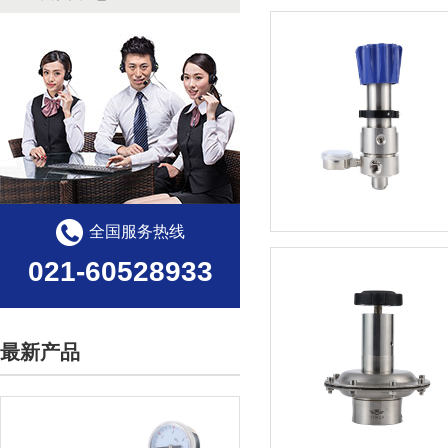
全国服务热线
021-60528933
最新产品