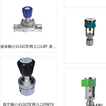
液体糖心VLGO官网入口LBF 液体泄压阀LAF
真空糖心VLGO官网入口RW76