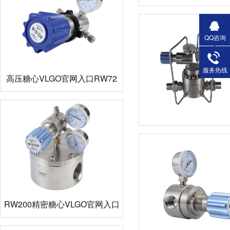
QQ咨询
服务热线
高压糖心VLGO官网入口RW72
RW200精密糖心VLGO官网入口