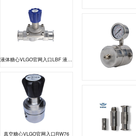
液体糖心VLGO官网入口LBF 液体泄压阀LAF
真空糖心VLGO官网入口RW76