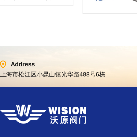
Address
上海市松江区小昆山镇光华路488号6栋